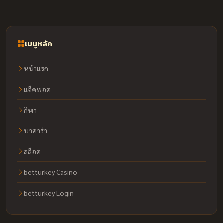
เมนูหลัก
หน้าแรก
แจ็คพอต
กีฬา
บาคาร่า
สล็อต
betturkey Casino
betturkey Login