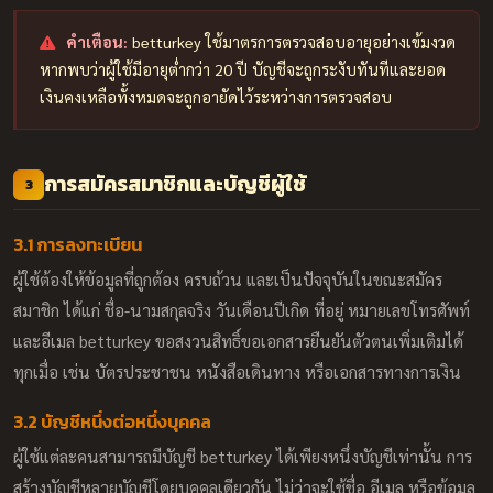
คำเตือน:
betturkey ใช้มาตรการตรวจสอบอายุอย่างเข้มงวด
หากพบว่าผู้ใช้มีอายุต่ำกว่า 20 ปี บัญชีจะถูกระงับทันทีและยอด
เงินคงเหลือทั้งหมดจะถูกอายัดไว้ระหว่างการตรวจสอบ
การสมัครสมาชิกและบัญชีผู้ใช้
3
3.1 การลงทะเบียน
ผู้ใช้ต้องให้ข้อมูลที่ถูกต้อง ครบถ้วน และเป็นปัจจุบันในขณะสมัคร
สมาชิก ได้แก่ ชื่อ-นามสกุลจริง วันเดือนปีเกิด ที่อยู่ หมายเลขโทรศัพท์
และอีเมล betturkey ขอสงวนสิทธิ์ขอเอกสารยืนยันตัวตนเพิ่มเติมได้
ทุกเมื่อ เช่น บัตรประชาชน หนังสือเดินทาง หรือเอกสารทางการเงิน
3.2 บัญชีหนึ่งต่อหนึ่งบุคคล
ผู้ใช้แต่ละคนสามารถมีบัญชี betturkey ได้เพียงหนึ่งบัญชีเท่านั้น การ
สร้างบัญชีหลายบัญชีโดยบุคคลเดียวกัน ไม่ว่าจะใช้ชื่อ อีเมล หรือข้อมูล