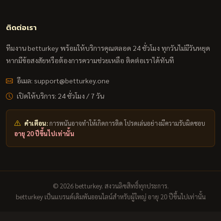
ติดต่อเรา
ทีมงาน betturkey พร้อมให้บริการคุณตลอด 24 ชั่วโมง ทุกวันไม่มีวันหยุด
หากมีข้อสงสัยหรือต้องการความช่วยเหลือ ติดต่อเราได้ทันที
อีเมล:
support@betturkey.one
เปิดให้บริการ: 24 ชั่วโมง / 7 วัน
คำเตือน:
การพนันอาจทำให้เกิดการติด โปรดเล่นอย่างมีความรับผิดชอบ
อายุ 20 ปีขึ้นไปเท่านั้น
© 2026 betturkey. สงวนลิขสิทธิ์ทุกประการ.
betturkey เป็นแบรนด์เดิมพันออนไลน์สำหรับผู้ใหญ่ อายุ 20 ปีขึ้นไปเท่านั้น