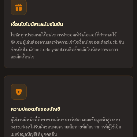
เงื่อนไขโบนัสและโปรโมชัน
โบนัสทุกประเภทมีเงื่อนไขการทำยอดเทิร์นโอเวอร์ที่กำหนดไว้
ชัดเจน ผู้เล่นต้องอ่านและทำความเข้าใจเงื่อนไขของแต่ละโปรโมชัน
ก่อนรับโบนัส betturkey ขอสงวนสิทธิ์ยกเลิกโบนัสหากพบการ
ละเมิดเงื่อนไข
ความปลอดภัยของบัญชี
ผู้ใช้งานมีหน้าที่รักษาความลับของรหัสผ่านและข้อมูลเข้าสู่ระบบ
betturkey ไม่รับผิดชอบต่อความเสียหายที่เกิดจากการที่ผู้ใช้เปิด
เผยข้อมูลบัญชีให้บุคคลอื่น