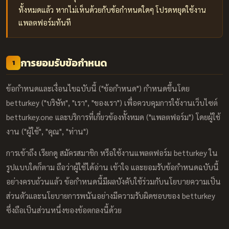
ทั้งหมดแล้ว หากไม่เห็นด้วยกับข้อกำหนดใดๆ โปรดหยุดใช้งาน
แพลตฟอร์มทันที
การยอมรับข้อกำหนด
1
ข้อกำหนดและเงื่อนไขฉบับนี้ ("ข้อกำหนด") กำหนดขึ้นโดย
betturkey ("บริษัท", "เรา", "ของเรา") เพื่อควบคุมการใช้งานเว็บไซต์
betturkey.one และบริการที่เกี่ยวข้องทั้งหมด ("แพลตฟอร์ม") โดยผู้ใช้
งาน ("ผู้ใช้", "คุณ", "ท่าน")
การเข้าถึง เรียกดู สมัครสมาชิก หรือใช้งานแพลตฟอร์ม betturkey ใน
รูปแบบใดก็ตาม ถือว่าผู้ใช้ได้อ่าน เข้าใจ และยอมรับข้อกำหนดฉบับนี้
อย่างครบถ้วนแล้ว ข้อกำหนดนี้มีผลบังคับใช้ร่วมกับนโยบายความเป็น
ส่วนตัวและนโยบายการพนันอย่างมีความรับผิดชอบของ betturkey
ซึ่งถือเป็นส่วนหนึ่งของข้อตกลงนี้ด้วย