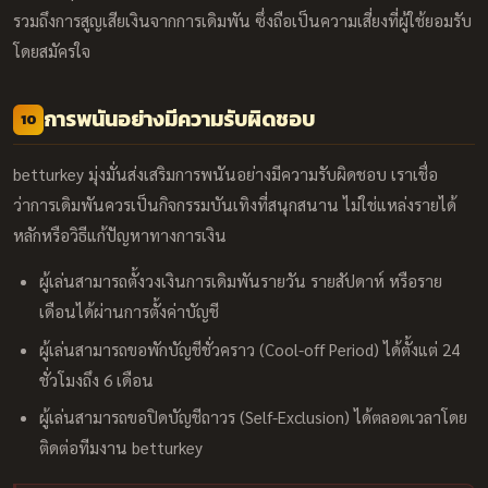
รวมถึงการสูญเสียเงินจากการเดิมพัน ซึ่งถือเป็นความเสี่ยงที่ผู้ใช้ยอมรับ
โดยสมัครใจ
การพนันอย่างมีความรับผิดชอบ
10
betturkey มุ่งมั่นส่งเสริมการพนันอย่างมีความรับผิดชอบ เราเชื่อ
ว่าการเดิมพันควรเป็นกิจกรรมบันเทิงที่สนุกสนาน ไม่ใช่แหล่งรายได้
หลักหรือวิธีแก้ปัญหาทางการเงิน
ผู้เล่นสามารถตั้งวงเงินการเดิมพันรายวัน รายสัปดาห์ หรือราย
เดือนได้ผ่านการตั้งค่าบัญชี
ผู้เล่นสามารถขอพักบัญชีชั่วคราว (Cool-off Period) ได้ตั้งแต่ 24
ชั่วโมงถึง 6 เดือน
ผู้เล่นสามารถขอปิดบัญชีถาวร (Self-Exclusion) ได้ตลอดเวลาโดย
ติดต่อทีมงาน betturkey