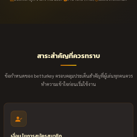
สาระสำคัญที่ควรทราบ
ข้อกำหนดของ betturkey ครอบคลุมประเด็นสำคัญที่ผู้เล่นทุกคนควร
ทำความเข้าใจก่อนเริ่มใช้งาน
เงื่อน ไขการสมัครสมาชิก