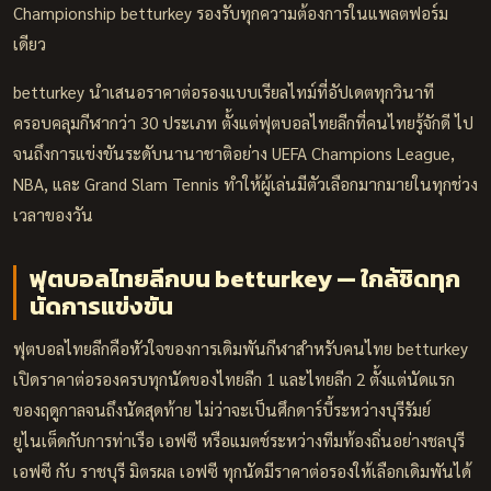
Championship betturkey รองรับทุกความต้องการในแพลตฟอร์ม
เดียว
betturkey นำเสนอราคาต่อรองแบบเรียลไทม์ที่อัปเดตทุกวินาที
ครอบคลุมกีฬากว่า 30 ประเภท ตั้งแต่ฟุตบอลไทยลีกที่คนไทยรู้จักดี ไป
จนถึงการแข่งขันระดับนานาชาติอย่าง UEFA Champions League,
NBA, และ Grand Slam Tennis ทำให้ผู้เล่นมีตัวเลือกมากมายในทุกช่วง
เวลาของวัน
ฟุตบอลไทยลีกบน betturkey — ใกล้ชิดทุก
นัดการแข่งขัน
ฟุตบอลไทยลีกคือหัวใจของการเดิมพันกีฬาสำหรับคนไทย betturkey
เปิดราคาต่อรองครบทุกนัดของไทยลีก 1 และไทยลีก 2 ตั้งแต่นัดแรก
ของฤดูกาลจนถึงนัดสุดท้าย ไม่ว่าจะเป็นศึกดาร์บี้ระหว่างบุรีรัมย์
ยูไนเต็ดกับการท่าเรือ เอฟซี หรือแมตช์ระหว่างทีมท้องถิ่นอย่างชลบุรี
เอฟซี กับ ราชบุรี มิตรผล เอฟซี ทุกนัดมีราคาต่อรองให้เลือกเดิมพันได้