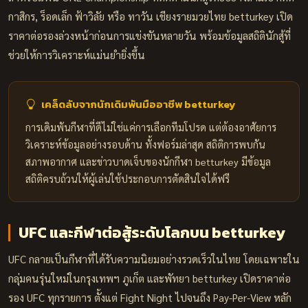
กาสิกร, ร็อดเล็ก ฟ้าวิลัย หรือ ทาวัน เชียงรายมวยไทย betturkey เปิด
ราคาต่อรองล่วงหน้าก่อนการแข่งขันหลายวัน พร้อมข้อมูลสถิตินักสู้ที่
ช่วยให้การวิเคราะห์แม่นยำยิ่งขึ้น
เคล็ดลับจากนักเดิมพันมืออาชีพ betturkey
การเดิมพันกีฬาที่ดีไม่ใช่แค่การเลือกทีมโปรด แต่ต้องอาศัยการ
วิเคราะห์ข้อมูลอย่างรอบด้าน ทั้งฟอร์มล่าสุด สถิติการพบกัน
สภาพอากาศ และข่าวบาดเจ็บของนักกีฬา betturkey มีข้อมูล
สถิติครบถ้วนให้ผู้เล่นใช้ประกอบการตัดสินใจได้ฟรี
UFC และกีฬาต่อสู้ระดับโลกบน betturkey
UFC กลายเป็นกีฬาที่ได้รับความนิยมอย่างรวดเร็วในไทย โดยเฉพาะใน
กลุ่มคนรุ่นใหม่ในกรุงเทพฯ ภูเก็ต และพัทยา betturkey เปิดราคาต่อ
รอง UFC ทุกรายการ ตั้งแต่ Fight Night ไปจนถึง Pay-Per-View หลัก