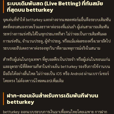
ระบบเดิมพันสด (Live Betting) ที่ทันสมัย
ที่สุดบน betturkey
จุดเด่นที่ทำให้ betturkey แตกต่างจากแพลตฟอร์มอื่นคือระบบเดิมพัน
สดที่ตอบสนองรวดเร็วและราคาต่อรองที่แม่นยำ ผู้เล่นสามารถเดิมพัน
ระหว่างการแข่งขันได้ในทุกประเภทกีฬา ไม่ว่าจะเป็นการเดิมพันผล
การแข่งขัน, จำนวนประตู, ผู้ทำประตู, หรือแม้แต่ผลของครึ่งเวลาถัดไป
ระบบจะอัปเดตราคาต่อรองทุกวินาทีตามเหตุการณ์จริงในสนาม
สำหรับผู้เล่นในกรุงเทพฯ ที่ดูบอลดึกเป็นประจำ หรือผู้เล่นในขอนแก่น
และอุดรธานีที่ติดตามกีฬาในช่วงเย็น betturkey รองรับการใช้งานบน
มือถือได้อย่างลื่นไหล ไม่ว่าจะเป็น iOS หรือ Android ผ่านเบราว์เซอร์
โดยตรง ไม่ต้องดาวน์โหลดแอปเพิ่มเติม
ฝาก-ถอนเงินสำหรับการเดิมพันกีฬาบน
betturkey
betturkey ออกแบบระบบการเงินมาเพื่อคนไทยโดยเฉพาะ การฝาก