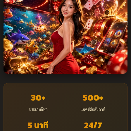
30+
500+
ประเภทกีฬา
แมตช์ต่อสัปดาห์
5 นาที
24/7