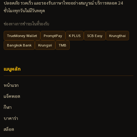
ปลอดภัย รวดเร็ว และรองรับภาษาไทยอย่างสมบูรณ์ บริการตลอด 24
ชั่วโมงทุกวันไม่มีวันหยุด
ช่องทางการชำระเงินที่รองรับ
TrueMoney Wallet
PromptPay
K PLUS
SCB Easy
Krungthai
Bangkok Bank
Krungsri
TMB
เมนูหลัก
หน้าแรก
แจ็คพอต
กีฬา
บาคาร่า
สล็อต