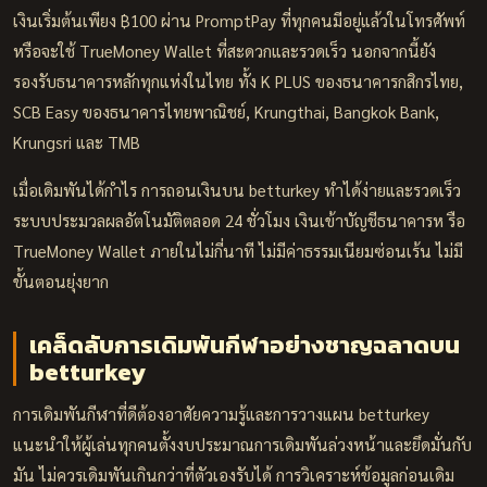
เงินเริ่มต้นเพียง ฿100 ผ่าน PromptPay ที่ทุกคนมีอยู่แล้วในโทรศัพท์
หรือจะใช้ TrueMoney Wallet ที่สะดวกและรวดเร็ว นอกจากนี้ยัง
รองรับธนาคารหลักทุกแห่งในไทย ทั้ง K PLUS ของธนาคารกสิกรไทย,
SCB Easy ของธนาคารไทยพาณิชย์, Krungthai, Bangkok Bank,
Krungsri และ TMB
เมื่อเดิมพันได้กำไร การถอนเงินบน betturkey ทำได้ง่ายและรวดเร็ว
ระบบประมวลผลอัตโนมัติตลอด 24 ชั่วโมง เงินเข้าบัญชีธนาคารห รือ
TrueMoney Wallet ภายในไม่กี่นาที ไม่มีค่าธรรมเนียมซ่อนเร้น ไม่มี
ขั้นตอนยุ่งยาก
เคล็ดลับการเดิมพันกีฬาอย่างชาญฉลาดบน
betturkey
การเดิมพันกีฬาที่ดีต้องอาศัยความรู้และการวางแผน betturkey
แนะนำให้ผู้เล่นทุกคนตั้งงบประมาณการเดิมพันล่วงหน้าและยึดมั่นกับ
มัน ไม่ควรเดิมพันเกินกว่าที่ตัวเองรับได้ การวิเคราะห์ข้อมูลก่อนเดิม