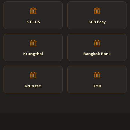
K PLUS
SCB Easy
Krungthai
Bangkok Bank
Krungsri
TMB