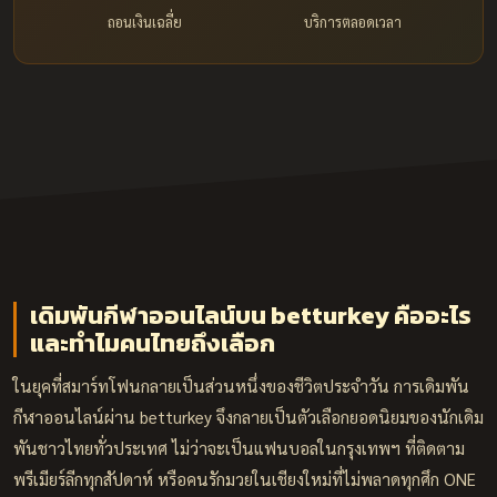
ถอนเงินเฉลี่ย
บริการตลอดเวลา
เดิมพันกีฬาออนไลน์บน betturkey คืออะไร
และทำไมคนไทยถึงเลือก
ในยุคที่สมาร์ทโฟนกลายเป็นส่วนหนึ่งของชีวิตประจำวัน การเดิมพัน
กีฬาออนไลน์ผ่าน betturkey จึงกลายเป็นตัวเลือกยอดนิยมของนักเดิม
พันชาวไทยทั่วประเทศ ไม่ว่าจะเป็นแฟนบอลในกรุงเทพฯ ที่ติดตาม
พรีเมียร์ลีกทุกสัปดาห์ หรือคนรักมวยในเชียงใหม่ที่ไม่พลาดทุกศึก ONE