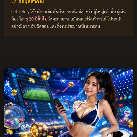
ข้อมูลสำคัญ
betturkey ให้บริการเดิมพันกีฬาออนไลน์สำหรับผู้ใหญ่เท่านั้น ผู้เล่น
ต้องมีอายุ
20 ปีขึ้นไป
จึงจะสามารถสมัครและใช้บริการได้ โปรดเล่น
อย่างมีความรับผิดชอบและตั้งงบประมาณที่เหมาะสม