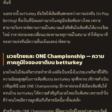
ทันที
นอกจากนี้ betturkey ยังเปิดให้เดิมพันสดระหว่างการแข่งขัน (In-Play
Betting) ซึ่งเป็นที่นิยมอย่างมากในหมู่นักเดิมพันชาวไทย เพราะ
สามารถวิเคราะห์สถานการณ์ในสนามแล้วตัดสินใจเดิมพันได้แบบเรียล
ไทม์ ราคาต่อรองจะเปลี่ยนแปลงตามเหตุการณ์ในสนาม ทำให้ทุกนาที
ของการแข่งขันมีความตื่นเต้นและน่าติดตาม
มวยไทยและ ONE Championship — ความ
ภาคภูมิใจของชาติบน betturkey
มวยไทยไม่ใช่แค่กีฬาประจำชาติ แต่ยังเป็นหนึ่งในประเภทกีฬาที่ได้รับ
ความนิยมสูงสุดในการเดิมพันบน betturkey ทุกศึกจากเวทีราชดำเนิน
เวทีลุมพินี และ ONE Championship มีราคาต่อรองให้เลือกเดิมพันได้
ครบถ้วน betturkey ให้ความสำคัญกับมวยไทยเป็นพิเศษ เพราะเข้าใจ
ดีว่าคนไทยมีความผูกพันกับกีฬาชนิดนี้มาตั้งแต่เด็ก
สำหรับแฟน ONE Championship ที่ติดตามนักสู้ไทยอย่างสามเอ กิตติ