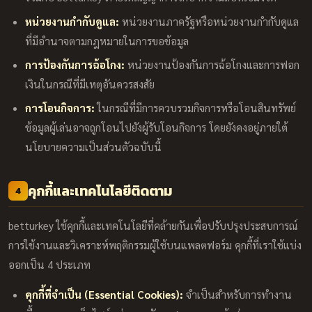
หน่วยงานกำกับดูแล:
หน่วยงานภาครัฐหรือหน่วยงานกำกับดูแล
ที่มีอำนาจตามกฎหมายในการขอข้อมูล
การป้องกันการฉ้อโกง:
หน่วยงานป้องกันการฉ้อโกงและการฟอก
เงินในกรณีที่มีเหตุอันควรสงสัย
การโอนกิจการ:
ในกรณีที่มีการควบรวมกิจการหรือโอนสินทรัพย์
ข้อมูลผู้เล่นอาจถูกโอนไปยังผู้รับโอนกิจการ โดยยังคงอยู่ภายใต้
นโยบายความเป็นส่วนตัวฉบับนี้
คุกกี้และเทคโนโลยีติดตาม
4
betturkey ใช้คุกกี้และเทคโนโลยีที่คล้ายกันเพื่อปรับปรุงประสบการณ์
การใช้งานและวิเคราะห์พฤติกรรมผู้ใช้บนแพลตฟอร์ม คุกกี้ที่เราใช้แบ่ง
ออกเป็น 4 ประเภท
คุกกี้ที่จำเป็น (Essential Cookies):
จำเป็นสำหรับการทำงาน