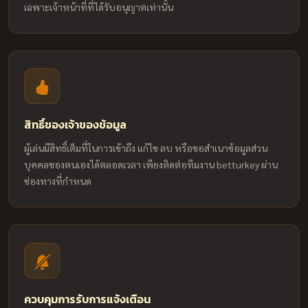
เฉพาะเจ้าหน้าที่ที่ได้รับอนุญาตเท่านั้น
สิทธิ์ของเจ้าของข้อมูล
ผู้เล่นมีสิทธิ์เต็มที่ในการเข้าถึง แก้ไข ลบ หรือขอสำเนาข้อมูลส่วน
บุคคลของตนเองได้ตลอดเวลา เพียงติดต่อทีมงาน betturkey ผ่าน
ช่องทางที่กำหนด
ควบคุมการรับการแจ้งเตือน