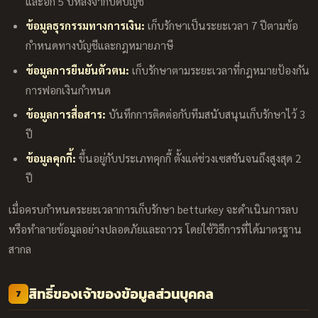
และอีก 5 ปีหลังจากปิดบัญชี
ข้อมูลธุรกรรมทางการเงิน:
เก็บรักษาเป็นระยะเวลา 7 ปีตามข้อ
กำหนดทางบัญชีและกฎหมายภาษี
ข้อมูลการยืนยันตัวตน:
เก็บรักษาตามระยะเวลาที่กฎหมายป้องกัน
การฟอกเงินกำหนด
ข้อมูลการสื่อสาร:
บันทึกการติดต่อกับทีมสนับสนุนเก็บรักษาไว้ 3
ปี
ข้อมูลคุกกี้:
ขึ้นอยู่กับประเภทคุกกี้ ตั้งแต่ช่วงเซสชันจนถึงสูงสุด 2
ปี
เมื่อครบกำหนดระยะเวลาการเก็บรักษา betturkey จะดำเนินการลบ
หรือทำลายข้อมูลอย่างปลอดภัยและถาวร โดยใช้วิธีการที่ได้มาตรฐาน
สากล
สิทธิ์ของเจ้าของข้อมูลส่วนบุคคล
7