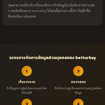
คุณสามารถเลือกรับหรือยกเลิกการรับข้อมูลโปรโมชัน ข่าวสาร และ
การแจ้งเตือนจาก betturkey ได้ทุกเมื่อผ่านการตั้งค่าบัญชีหรือ
ติดต่อทีมงานโดยตรง
วงจรการจัดการข้อมูลส่วนบุคคลของ betturkey
1
2
เก็บรวบรวม
ตรวจสอบ
รับข้อมูลจากผู้เล่นโดยตรงและโดย
ยืนยันความถูกต้องและความสมบูรณ์ของ
อัตโนมัติ
ข้อมูล
3
4