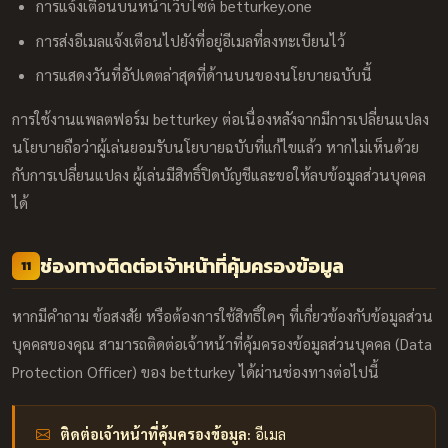
การแจ้งเตือนบนหน้าเว็บไซต์ betturkey.one
การส่งอีเมลแจ้งเตือนไปยังที่อยู่อีเมลที่ลงทะเบียนไว้
การแสดงวันที่อัปเดตล่าสุดที่ด้านบนของนโยบายฉบับนี้
การใช้งานแพลตฟอร์ม betturkey ต่อเนื่องหลังจากมีการเปลี่ยนแปลง
นโยบายถือว่าผู้เล่นยอมรับนโยบายฉบับที่แก้ไขแล้ว หากไม่เห็นด้วย
กับการเปลี่ยนแปลง ผู้เล่นมีสิทธิ์ปิดบัญชีและขอให้ลบข้อมูลส่วนบุคคล
ได้
ช่องทางติดต่อเจ้าหน้าที่คุ้มครองข้อมูล
11
หากมีคำถาม ข้อสงสัย หรือต้องการใช้สิทธิ์ใดๆ ที่เกี่ยวข้องกับข้อมูลส่วน
บุคคลของคุณ สามารถติดต่อเจ้าหน้าที่คุ้มครองข้อมูลส่วนบุคคล (Data
Protection Officer) ของ betturkey ได้ผ่านช่องทางต่อไปนี้
ติดต่อเจ้าหน้าที่คุ้มครองข้อมูล:
อีเมล