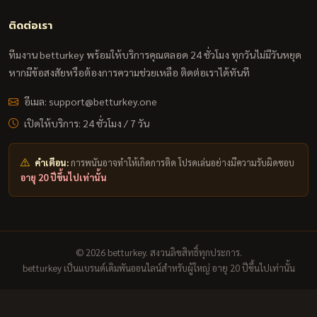
ติดต่อเรา
ทีมงาน betturkey พร้อมให้บริการคุณตลอด 24 ชั่วโมง ทุกวันไม่มีวันหยุด
หากมีข้อสงสัยหรือต้องการความช่วยเหลือ ติดต่อเราได้ทันที
อีเมล:
support@betturkey.one
เปิดให้บริการ: 24 ชั่วโมง / 7 วัน
คำเตือน:
การพนันอาจทำให้เกิดการติด โปรดเล่นอย่างมีความรับผิดชอบ
อายุ 20 ปีขึ้นไปเท่านั้น
© 2026 betturkey. สงวนลิขสิทธิ์ทุกประการ.
betturkey เป็นแบรนด์เดิมพันออนไลน์สำหรับผู้ใหญ่ อายุ 20 ปีขึ้นไปเท่านั้น