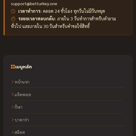
support@betturkey.one
เวลาทำการ:
ตลอด 24 ชั่วโมง ทุกวันไม่มีวันหยุด
ระยะเวลาตอบกลับ:
ภายใน 3 วันทำการสำหรับคำถาม
ทั่วไป และภายใน 30 วันสำหรับคำขอใช้สิทธิ์
เมนูหลัก
หน้าแรก
แจ็คพอต
กีฬา
บาคาร่า
สล็อต