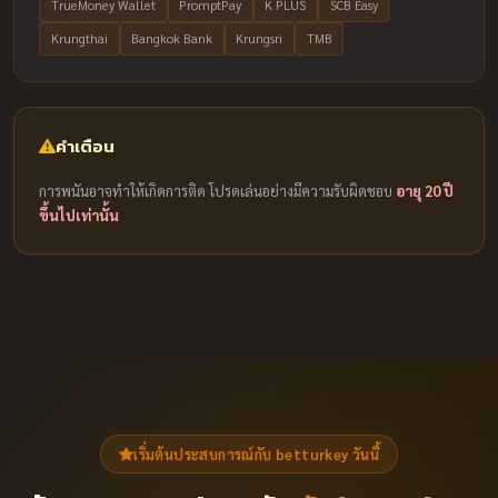
TrueMoney Wallet
PromptPay
K PLUS
SCB Easy
Krungthai
Bangkok Bank
Krungsri
TMB
คำเตือน
การพนันอาจทำให้เกิดการติด โปรดเล่นอย่างมีความรับผิดชอบ
อายุ 20 ปี
ขึ้นไปเท่านั้น
เริ่มต้นประสบการณ์กับ betturkey วันนี้