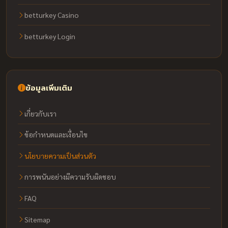
betturkey Casino
betturkey Login
ข้อมูลเพิ่มเติม
เกี่ยวกับเรา
ข้อกำหนดและเงื่อนไข
นโยบายความเป็นส่วนตัว
การพนันอย่างมีความรับผิดชอบ
FAQ
Sitemap