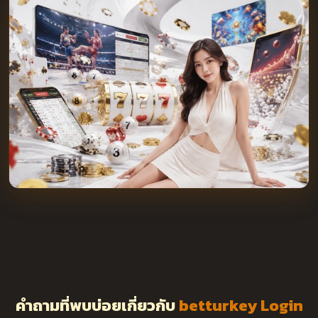
คำถามที่พบบ่อยเกี่ยวกับ
betturkey Login