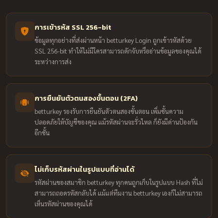
การเข้ารหัส SSL 256-bit
ข้อมูลทุกอย่างที่ส่งผ่านหน้า betturkey Login ถูกเข้ารหัสด้วย
SSL 256-bit ทำให้ไม่มีใครสามารถดักจับหรืออ่านข้อมูลของคุณได้
ระหว่างการส่ง
การยืนยันตัวตนสองขั้นตอน (2FA)
betturkey รองรับการยืนยันตัวตนสองขั้นตอน เพิ่มชั้นความ
ปลอดภัยให้บัญชีของคุณ แม้รหัสผ่านจะรั่วไหล ก็ยังมีด่านป้องกัน
อีกชั้น
ไม่เก็บรหัสผ่านในรูปแบบที่อ่านได้
รหัสผ่านของสมาชิก betturkey ทุกคนถูกเก็บในรูปแบบ Hash ที่ไม่
สามารถถอดรหัสกลับได้ แม้แต่ทีมงาน betturkey เองก็ไม่สามารถ
เห็นรหัสผ่านของคุณได้