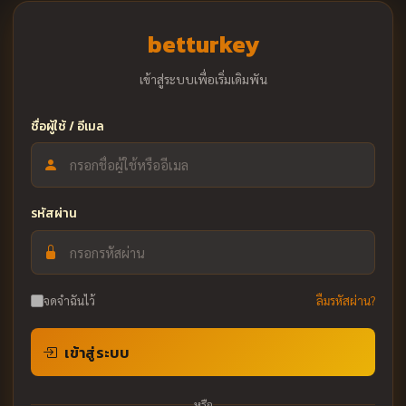
betturkey
เข้าสู่ระบบเพื่อเริ่มเดิมพัน
ชื่อผู้ใช้ / อีเมล
รหัสผ่าน
จดจำฉันไว้
ลืมรหัสผ่าน?
เข้าสู่ระบบ
หรือ