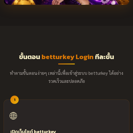
ขั้นตอน
betturkey Login
ทีละขั้น
ทำตามขั้นตอนง่ายๆ เหล่านี้เพื่อเข้าสู่ระบบ betturkey ได้อย่าง
รวดเร็วและปลอดภัย
1
🌐
เปิดเว็บไซต์ betturkey