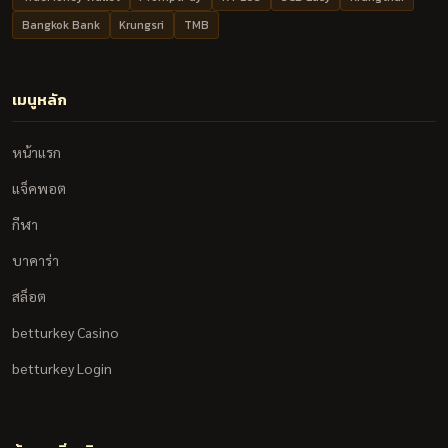
Bangkok Bank
Krungsri
TMB
เมนูหลัก
หน้าแรก
แจ็คพอต
กีฬา
บาคาร่า
สล็อต
betturkey Casino
betturkey Login