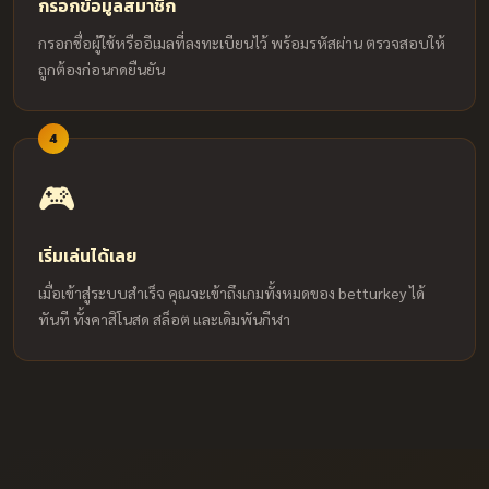
กรอกข้อมูลสมาชิก
กรอกชื่อผู้ใช้หรืออีเมลที่ลงทะเบียนไว้ พร้อมรหัสผ่าน ตรวจสอบให้
ถูกต้องก่อนกดยืนยัน
4
🎮
เริ่มเล่นได้เลย
เมื่อเข้าสู่ระบบสำเร็จ คุณจะเข้าถึงเกมทั้งหมดของ betturkey ได้
ทันที ทั้งคาสิโนสด สล็อต และเดิมพันกีฬา