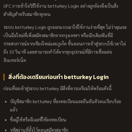
UFC การเข้าใจวิธีใช้งาน betturkey Login อย่างถูกต้องจึงเป็นสิ่ง
สำคัญสำหรับสมาชิกทุกคน
ระบบ betturkey Login ถูกออกแบบมาให้ใช้งานง่ายที่สุด ไม่ว่าคุณจะ
เป็นมือใหม่ที่เพิ่งสมัครสมาชิกจากกรุงเทพฯ หรือนักเดิมพันที่มี
ประสบการณ์จากเชียงใหม่และภูเก็ต ขั้นตอนการเข้าสู่ระบบใช้เวลาไม่
ถึง 10 วินาที และสามารถทำได้จากทุกอุปกรณ์ที่มีการเชื่อมต่อ
อินเทอร์เน็ต
สิ่งที่ต้องเตรียมก่อนทำ betturkey Login
ก่อนที่จะเข้าสู่ระบบ betturkey มีสิ่งที่ควรเตรียมให้พร้อมดังนี้
บัญชีสมาชิก betturkey ที่ลงทะเบียนและยืนยันตัวตนเรียบร้อย
แล้ว
ชื่อผู้ใช้หรืออีเมลที่ใช้ลงทะเบียน
รหัสผ่านที่ตั้งไว้ตอนสมัครสมาชิก