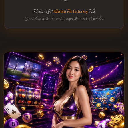
ยังไม่มีบัญชี?
สมัครสมาชิก betturkey
วันนี้
หน้านี้แสดงตัวอย่างหน้า Login เพื่อการอ้างอิงเท่านั้น