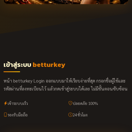
เข้าสู่ระบบ
betturkey
หน้า betturkey Login ออกแบบมาให้เรียบง่ายที่สุด กรอกชื่อผู้ใช้และ
รหัสผ่านที่ลงทะเบียนไว้ แล้วกดเข้าสู่ระบบได้เลย ไม่มีขั้นตอนซับซ้อน
เข้าระบบเร็ว
ปลอดภัย 100%
รองรับมือถือ
24 ชั่วโมง