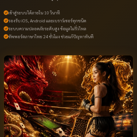
เข้าสู่ระบบได้ภายใน 10 วินาที
รองรับ iOS, Android และเบราว์เซอร์ทุกชนิด
ระบบความปลอดภัยระดับสูง ข้อมูลไม่รั่วไหล
ซัพพอร์ตภาษาไทย 24 ชั่วโมง ช่วยแก้ปัญหาทันที