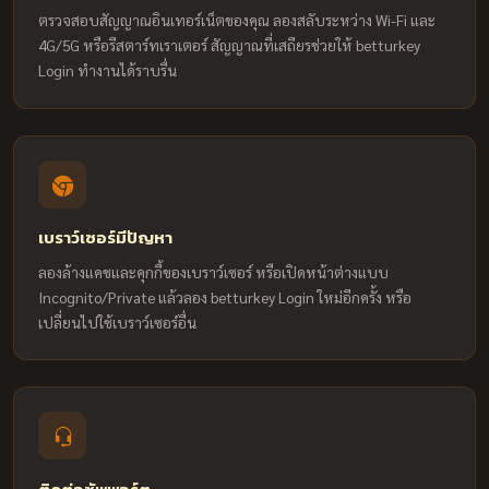
ตรวจสอบสัญญาณอินเทอร์เน็ตของคุณ ลองสลับระหว่าง Wi-Fi และ
4G/5G หรือรีสตาร์ทเราเตอร์ สัญญาณที่เสถียรช่วยให้ betturkey
Login ทำงานได้ราบรื่น
เบราว์เซอร์มีปัญหา
ลองล้างแคชและคุกกี้ของเบราว์เซอร์ หรือเปิดหน้าต่างแบบ
Incognito/Private แล้วลอง betturkey Login ใหม่อีกครั้ง หรือ
เปลี่ยนไปใช้เบราว์เซอร์อื่น