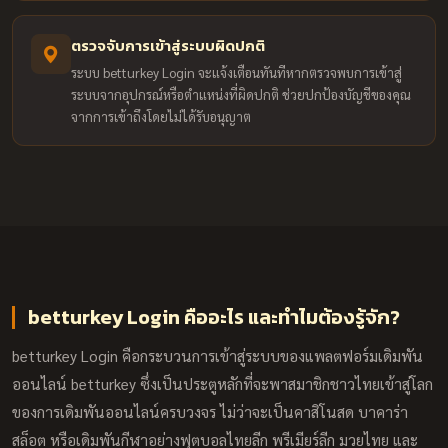
ตรวจจับการเข้าสู่ระบบผิดปกติ
ระบบ betturkey Login จะแจ้งเตือนทันทีหากตรวจพบการเข้าสู่
ระบบจากอุปกรณ์หรือตำแหน่งที่ผิดปกติ ช่วยปกป้องบัญชีของคุณ
จากการเข้าถึงโดยไม่ได้รับอนุญาต
betturkey Login คืออะไร และทำไมต้องรู้จัก?
betturkey Login คือกระบวนการเข้าสู่ระบบของแพลตฟอร์มเดิมพัน
ออนไลน์ betturkey ซึ่งเป็นประตูหลักที่จะพาสมาชิกชาวไทยเข้าสู่โลก
ของการเดิมพันออนไลน์ครบวงจร ไม่ว่าจะเป็นคาสิโนสด บาคาร่า
สล็อต หรือเดิมพันกีฬาอย่างฟุตบอลไทยลีก พรีเมียร์ลีก มวยไทย และ